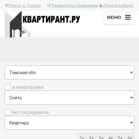
Регион:
в Томске
Разместить объявление
Личный кабинет
МЕНЮ
в новостройке
без посредников
1к
2к
3к
4к
5к
6к