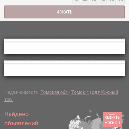
Недвижимость:
Томская обл.
Томск г.
сдт Южный
|
|
тер.
Найдено
СМЕНИТЬ
Регион
объявлений: