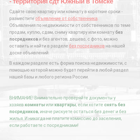
- территория сдт Южный в Томске
Сдайте свою квартиру или комнату в короткие сроки -
разместите
объявление от собственника
.
Объявления по недвижимости от собственников по теме
продам, куплю, сдам, сниму квартиру или комнату
без
посредников
и без агентов, дешево, с фото, можно
оставить и найти в разделе
без посредников
на нашей
доске объявлений.
В каждом разделе есть форма поиска недвижимости, с
помощью которой можно будет перейти в любой раздел
нашей базы и любого региона России.
ВНИМАНИЕ! Внимательно проверяйте документы у
хозяев
комнаты
или
квартиры
, если хотите
снять без
посредников
, иначе рискуете остаться без денег и без
жилья. И никогда не платите комиссию до заселения,
если работаете с посредниками!