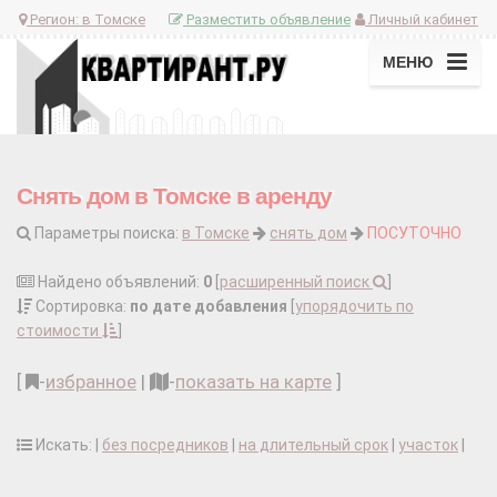
Регион:
в Томске
Разместить объявление
Личный кабинет
МЕНЮ
Снять дом в Томске в аренду
Параметры поиска:
в Томске
снять дом
ПОСУТОЧНО
Найдено объявлений:
0
[
расширенный поиск
]
Сортировка:
по дате добавления
[
упорядочить по
стоимости
]
[
-
избранное
|
-
показать на карте
]
Искать: |
без посредников
|
на длительный срок
|
участок
|