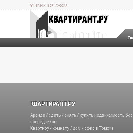
Регион:
вся Россия
Гл
КВАРТИРАНТ.РУ
Аренда / сдать / снять / купить недвижимость без
посредников.
Квартиру / комнату / дом / офис в Томске