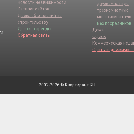
Новости недвижимости
двухкомнатную
Каталог сайтов
трехкомнатную
Доска объявлений по
многокомнатную
строительству
Без посредников
Договор аренды
Дома
Обратная связь
Офисы
Коммерческая нед
Сдать недвижимост
2002-2026 © Квартирант.RU