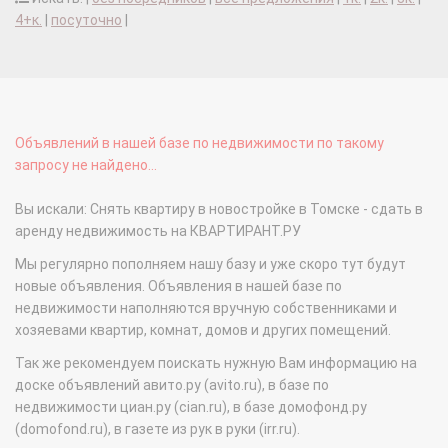
4+к.
|
посуточно
|
Объявлений в нашей базе по недвижимости по такому
запросу не найдено...
Вы искали: Снять квартиру в новостройке в Томске - сдать в
аренду недвижимость на КВАРТИРАНТ.РУ
Мы регулярно пополняем нашу базу и уже скоро тут будут
новые объявления. Объявления в нашей базе по
недвижимости наполняются вручную собственниками и
хозяевами квартир, комнат, домов и других помещений.
Так же рекомендуем поискать нужную Вам информацию на
доске объявлений авито.ру (avito.ru), в базе по
недвижимости циан.ру (cian.ru), в базе домофонд.ру
(domofond.ru), в газете из рук в руки (irr.ru).