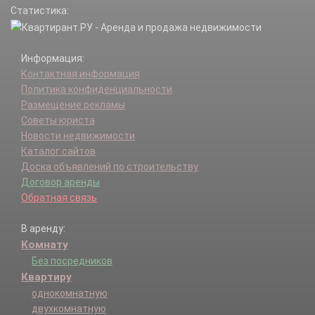
Статистика:
Нефтяной п.
Ново-Карьерный п.
Озерки п.
Информация:
Потаповы Лужки п.
Контактная информация
Предтеченск п.
Политика конфиденциальности
Просторный п.
Размещение рекламы
Радиоцентр п.
Советы юриста
Родионово п.
Новости недвижимости
Родник п.
Каталог сайтов
Росинка п.
Доска объявлений по строительству
Светлый п.
Договор аренды
сдт Бекон (ж/д Копылово) тер.
Обратная связь
сдт Березка-89 (д Лоскутово) тер.
сдт Бурундук тер.
В аренду:
сдт Возрождение тер.
Комнату
сдт Горремстрой (ж/д Копылово) тер.
сдт Дорожник (п Светлый) тер.
Без посредников
сдт Дружба тер.
Квартиру
сдт им Мичурина тер.
однокомнатную
сдт Калинка тер.
двухкомнатную