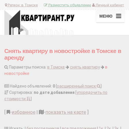
Регион:
в Томске
Разместить объявление
Личный кабинет
МЕНЮ
Снять квартиру в новостройке в Томске в
аренду
Параметры поиска:
в Томске
снять квартиру
в
новостройке
Найдено объявлений:
0
[
расширенный поиск
]
Сортировка:
по дате добавления
[
упорядочить по
стоимости
]
[
-
избранное
|
-
показать на карте
]
Искать: |
без посредников
|
все предложения
|
1к.
|
2к.
|
3к.
|