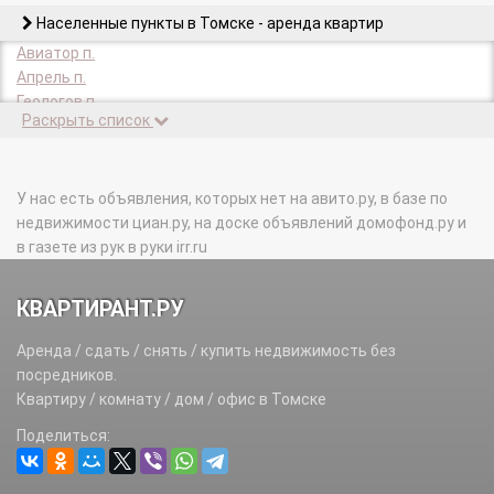
Населенные пункты в Томске - аренда квартир
Авиатор п.
Апрель п.
Геологов п.
Раскрыть список
Гидрогеологическая Партия п.
Дзержинское с.
Заварзино п.
Заречный п.
У нас есть объявления, которых нет на авито.ру, в базе по
Заречный 2-й п.
недвижимости циан.ру, на доске объявлений домофонд.ру и
Каменка мкр.
в газете из рук в руки irr.ru
Каштак п.
Киргизка д.
КВАРТИРАНТ.РУ
Кирзавод-3 п.
Копылово ж/д_ст.
Аренда / сдать / снять / купить недвижимость без
Крольчатник п.
посредников.
Кузовлево п.
Квартиру / комнату / дом / офис в Томске
Лесавиа п.
Поделиться:
Лоскутово д.
Наука мкр.
Нефтяников п.