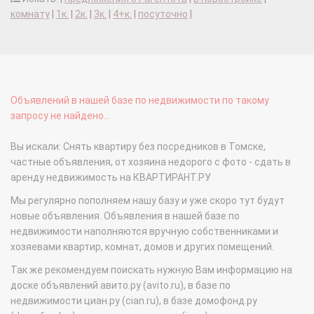
комнату
|
1к.
|
2к.
|
3к.
|
4+к.
|
посуточно
|
Объявлений в нашей базе по недвижимости по такому
запросу не найдено...
Вы искали: Снять квартиру без посредников в Томске,
частные объявления, от хозяина недорого с фото - сдать в
аренду недвижимость на КВАРТИРАНТ.РУ
Мы регулярно пополняем нашу базу и уже скоро тут будут
новые объявления. Объявления в нашей базе по
недвижимости наполняются вручную собственниками и
хозяевами квартир, комнат, домов и других помещений.
Так же рекомендуем поискать нужную Вам информацию на
доске объявлений авито.ру (avito.ru), в базе по
недвижимости циан.ру (cian.ru), в базе домофонд.ру