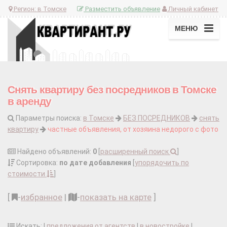
Регион:
в Томске
Разместить объявление
Личный кабинет
МЕНЮ
Снять квартиру без посредников в Томске
в аренду
Параметры поиска:
в Томске
БЕЗ ПОСРЕДНИКОВ
снять
квартиру
частные объявления, от хозяина недорого с фото
Найдено объявлений:
0
[
расширенный поиск
]
Сортировка:
по дате добавления
[
упорядочить по
стоимости
]
[
-
избранное
|
-
показать на карте
]
Искать: |
предложения от агентств
|
в новостройке
|