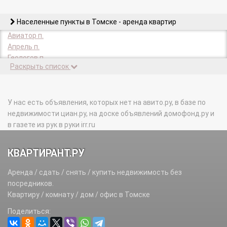
Населенные пункты в Томске - аренда квартир
Авиатор п.
Апрель п.
Геологов п.
Раскрыть список
Гидрогеологическая Партия п.
Дзержинское с.
Заварзино п.
Заречный п.
У нас есть объявления, которых нет на авито.ру, в базе по
Заречный 2-й п.
недвижимости циан.ру, на доске объявлений домофонд.ру и
Каменка мкр.
в газете из рук в руки irr.ru
Каштак п.
Киргизка д.
КВАРТИРАНТ.РУ
Кирзавод-3 п.
Копылово ж/д_ст.
Аренда / сдать / снять / купить недвижимость без
Крольчатник п.
посредников.
Кузовлево п.
Квартиру / комнату / дом / офис в Томске
Лесавиа п.
Поделиться:
Лоскутово д.
Наука мкр.