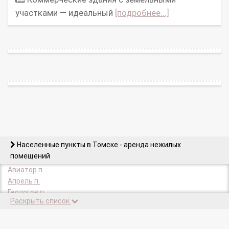
участками — идеальный
[подробнее...]
Населенные пункты в Томске - аренда нежилых
помещений
Авиатор п.
Апрель п.
Геологов п.
Раскрыть список
Гидрогеологическая Партия п.
Дзержинское с.
Заварзино п.