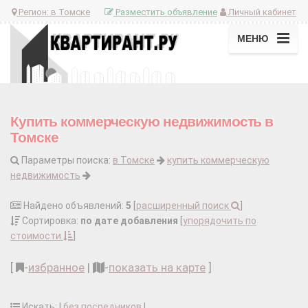
Регион:
в Томске
Разместить объявление
Личный кабинет
МЕНЮ
Купить коммерческую недвижимость в
Томске
Параметры поиска:
в Томске
купить коммерческую
недвижимость
Найдено объявлений:
5
[
расширенный поиск
]
Сортировка:
по дате добавления
[
упорядочить по
стоимости
]
[
-
избранное
|
-
показать на карте
]
Искать: |
без посредников
|