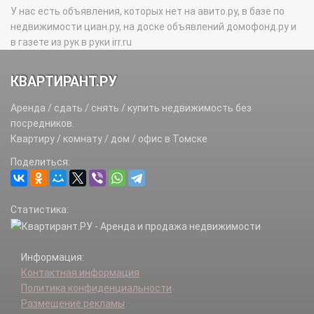
Заречный п.
У нас есть объявления, которых нет на авито.ру, в базе по
Заречный 2-й п.
недвижимости циан.ру, на доске объявлений домофонд.ру и
Каменка мкр.
в газете из рук в руки irr.ru
Каштак п.
Киргизка д.
КВАРТИРАНТ.РУ
Кирзавод-3 п.
Копылово ж/д_ст.
Аренда / сдать / снять / купить недвижимость без
Крольчатник п.
посредников.
Кузовлево п.
Квартиру / комнату / дом / офис в Томске
Лесавиа п.
Поделиться:
Лоскутово д.
Наука мкр.
Нефтяников п.
Статистика:
Нефтяной п.
Ново-Карьерный п.
Озерки п.
Информация:
Потаповы Лужки п.
Контактная информация
Предтеченск п.
Политика конфиденциальности
Просторный п.
Размещение рекламы
Радиоцентр п.