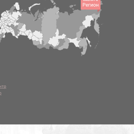
Регион
нтр
р