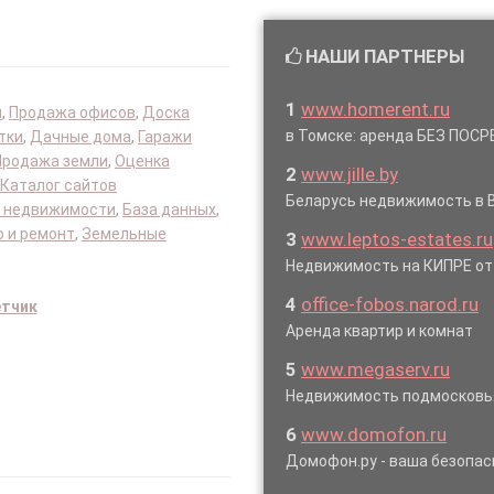
НАШИ ПАРТНЕРЫ
1
www.homerent.ru
я
,
Продажа офисов
,
Доска
в Томске: аренда БЕЗ ПОС
тки
,
Дачные дома
,
Гаражи
Продажа земли
,
Оценка
2
www.jille.by
Каталог сайтов
Беларусь недвижимость в 
 недвижимости
,
База данных
,
 и ремонт
,
Земельные
3
www.leptos-estates.ru
Недвижимость на КИПРЕ от
4
office-fobos.narod.ru
етчик
Аренда квартир и комнат
5
www.megaserv.ru
Недвижимость подмосковь
6
www.domofon.ru
Домофон.ру - ваша безопас