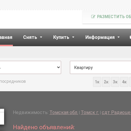
РАЗМЕСТИТЬ О
авная
Снять
Купить
Информация
 посредников
1к
2к
3к
4к
Недвижимость:
Томская обл.
Томск г.
сдт Радиоцен
|
|
Найдено объявлений: