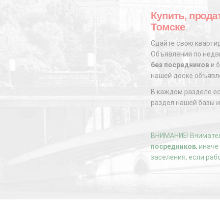
Купить, продат
Томске
Сдайте свою квартир
Объявления по недви
без посредников
и б
нашей доске объявл
В каждом разделе е
раздел нашей базы и
ВНИМАНИЕ! Внимател
посредников
, инач
заселения, если раб