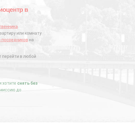
диоцентр в
твенника
.
вартиру или комнату
з посредников
на
 перейти в любой
ли хотите
снять без
комиссию до