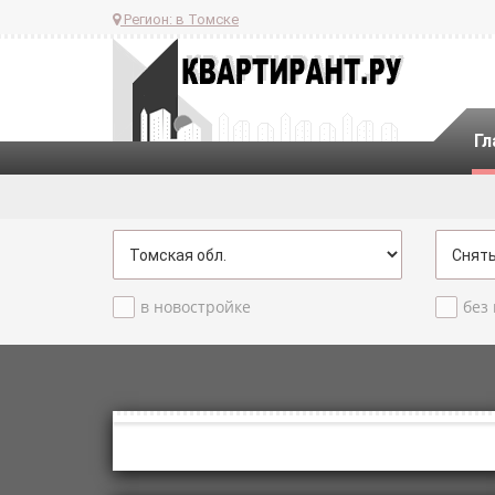
Регион:
в Томске
Гл
в новостройке
без