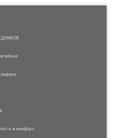
РЕДНИКОВ
Витебске
 лидера
я
ность и комфорт