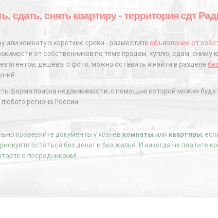
ь, сдать, снять квартиру - территория сдт Ра
у или комнату в короткие сроки - разместите
объявление от собс
жимости от собственников по теме продам, куплю, сдам, сниму к
ез агентов, дешево, с фото, можно оставить и найти в разделе
бе
ений.
сть форма поиска недвижимости, с помощью которой можно будет
 любого региона России.
ьно проверяйте документы у хозяев
комнаты
или
квартиры
, ес
е рискуете остаться без денег и без жилья. И никогда не платите 
отаете с посредниками!