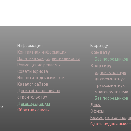
Информация:
В аренду:
Контактная информация
Комнату
Политика конфиденциальности
Без посредников
Размещение рекламы
Квартиру
Советы юриста
однокомнатную
Новости недвижимости
двухкомнатную
Каталог сайтов
трехкомнатную
Доска объявлений по
многокомнатную
строительству
Без посредников
Договор аренды
Дома
Обратная связь
Офисы
Коммерческая нед
Сдать недвижимост