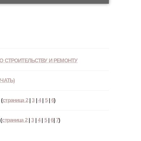
О СТРОИТЕЛЬСТВУ И РЕМОНТУ
ЧАТЬ)
(
страница 2
|
3
|
4
|
5
|
6
)
(
страница 2
|
3
|
4
|
5
|
6
|
7
)