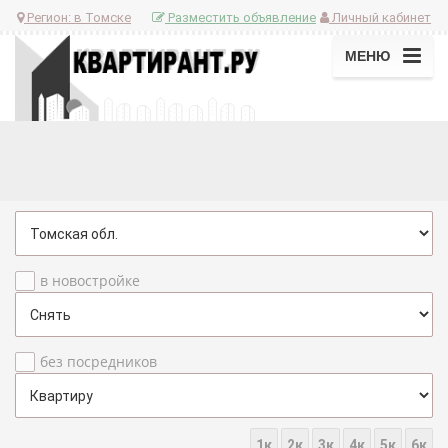
Регион:
в Томске
Разместить объявление
Личный кабинет
МЕНЮ
в новостройке
без посредников
1к
2к
3к
4к
5к
6к