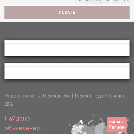
Недвижимость:
Томская обл.
Томск г.
сдт Полянка
|
|
тер.
Найдено
СМЕНИТЬ
Регион
объявлений: