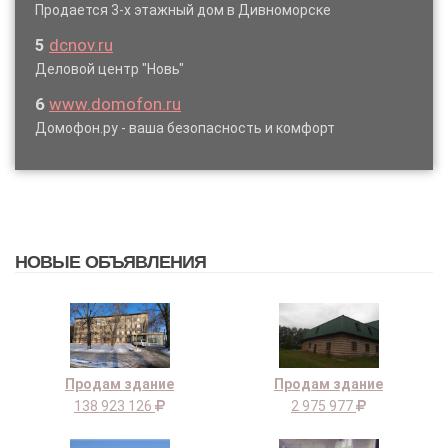
Продается 3-х этажный дом в Дивноморске
5
dcnov.ru
Деловой центр "Новь"
6
www.domofon.ru
Домофон.ру - ваша безопасность и комфорт
НОВЫЕ ОБЪЯВЛЕНИЯ
Продам здание
Продам здание
138 923 126
2 975 977