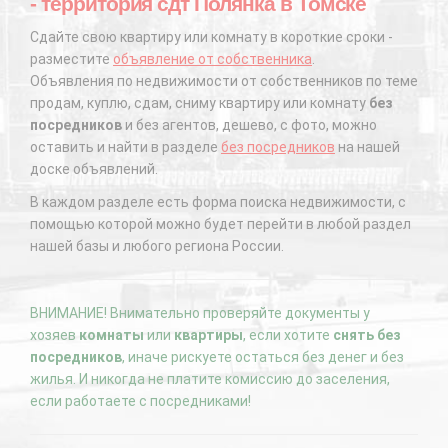
- территория сдт Полянка в Томске
Сдайте свою квартиру или комнату в короткие сроки -
разместите
объявление от собственника
.
Объявления по недвижимости от собственников по теме
продам, куплю, сдам, сниму квартиру или комнату
без
посредников
и без агентов, дешево, с фото, можно
оставить и найти в разделе
без посредников
на нашей
доске объявлений.
В каждом разделе есть форма поиска недвижимости, с
помощью которой можно будет перейти в любой раздел
нашей базы и любого региона России.
ВНИМАНИЕ! Внимательно проверяйте документы у
хозяев
комнаты
или
квартиры
, если хотите
снять без
посредников
, иначе рискуете остаться без денег и без
жилья. И никогда не платите комиссию до заселения,
если работаете с посредниками!