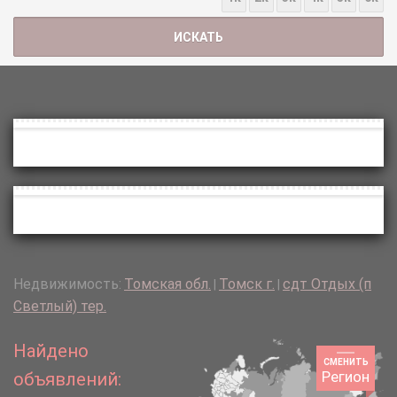
Недвижимость:
Томская обл.
Томск г.
сдт Отдых (п
|
|
Светлый) тер.
Найдено
СМЕНИТЬ
Регион
объявлений: