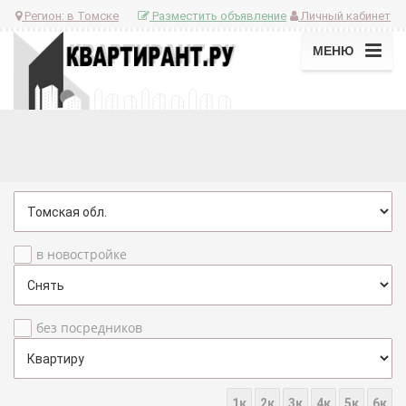
Регион:
в Томске
Разместить объявление
Личный кабинет
МЕНЮ
в новостройке
без посредников
1к
2к
3к
4к
5к
6к