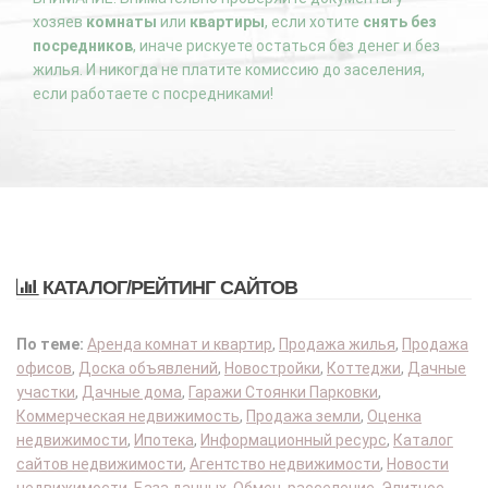
хозяев
комнаты
или
квартиры
, если хотите
снять без
посредников
, иначе рискуете остаться без денег и без
жилья. И никогда не платите комиссию до заселения,
если работаете с посредниками!
КАТАЛОГ/РЕЙТИНГ САЙТОВ
По теме:
Аренда комнат и квартир
,
Продажа жилья
,
Продажа
офисов
,
Доска объявлений
,
Новостройки
,
Коттеджи
,
Дачные
участки
,
Дачные дома
,
Гаражи Стоянки Парковки
,
Коммерческая недвижимость
,
Продажа земли
,
Оценка
недвижимости
,
Ипотека
,
Информационный ресурс
,
Каталог
сайтов недвижимости
,
Агентство недвижимости
,
Новости