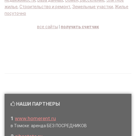
недвижимости
,
База данных
,
Обмен, расселение
,
Элитное
жилье
,
Строительство и ремонт
,
Земельные участки
,
Жилье
посуточно
все сайты
|
получить счетчик
НАШИ ПАРТНЕРЫ
1
www.homerent.ru
в Томске: аренда БЕЗ ПОСРЕДНИКОВ