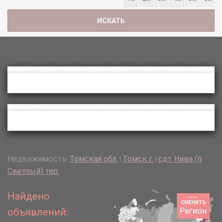
Недвижимость:
Томская обл.
Томск г.
сдт Нива (п
|
|
Светлый) тер.
Найдено
СМЕНИТЬ
Регион
объявлений: