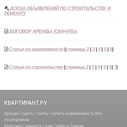
ДОСКА ОБЪЯВЛЕНИЙ ПО СТРОИТЕЛЬСТВУ И
РЕМОНТУ
ДОГОВОР АРЕНДЫ (СКАЧАТЬ)
Статьи по недвижимости
(
страница 2
|
3
|
4
|
5
|
6
)
Статьи по строительству
(
страница 2
|
3
|
4
|
5
|
6
|
7
)
КВАРТИРАНТ.РУ
Аренда / сдать / снять / купить недвижимость без
посредников.
Квартиру / комнату / дом / офис в Томске