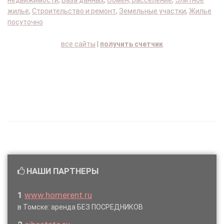
недвижимости
,
База данных
,
Обмен, расселение
,
Элитное
жилье
,
Строительство и ремонт
,
Земельные участки
,
Жилье
посуточно
все сайты
|
получить счетчик
НАШИ ПАРТНЕРЫ
1
www.homerent.ru
в Томске: аренда БЕЗ ПОСРЕДНИКОВ