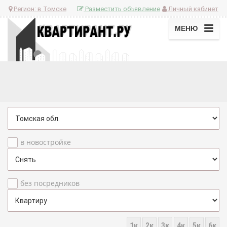
Регион:
в Томске
Разместить объявление
Личный кабинет
МЕНЮ
в новостройке
без посредников
1к
2к
3к
4к
5к
6к