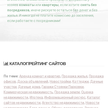
хозяев
комнаты
или
квартиры
, если хотите
снять без
посредников
, иначе рискуете остаться без денег и без
жилья. И никогда не платите комиссию до заселения,
если работаете с посредниками!
КАТАЛОГ/РЕЙТИНГ САЙТОВ
По теме:
Аренда комнат и квартир
,
Продажа жилья
,
Продажа
офисов
,
Доска объявлений
,
Новостройки
,
Коттеджи
,
Дачные
участки
,
Дачные дома
,
Гаражи Стоянки Парковки
,
Коммерческая недвижимость
,
Продажа земли
,
Оценка
недвижимости
,
Ипотека
,
Информационный ресурс
,
Каталог
сайтов недвижимости
,
Агентство недвижимости
,
Новости