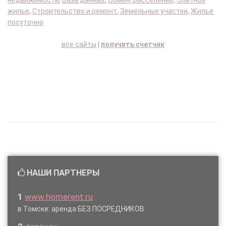
недвижимости
,
База данных
,
Обмен, расселение
,
Элитное
жилье
,
Строительство и ремонт
,
Земельные участки
,
Жилье
посуточно
все сайты
|
получить счетчик
НАШИ ПАРТНЕРЫ
1
www.homerent.ru
в Томске: аренда БЕЗ ПОСРЕДНИКОВ