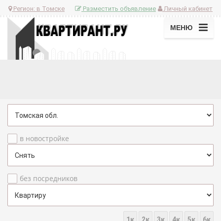
Регион:
в Томске
Разместить объявление
Личный кабинет
МЕНЮ
в новостройке
без посредников
1к
2к
3к
4к
5к
6к