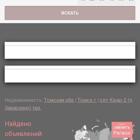
Недвижимость:
Томская обл.
Томск г.
сдт Кедр-2 (п
|
|
Заварзино) тер.
Найдено
СМЕНИТЬ
Регион
объявлений: