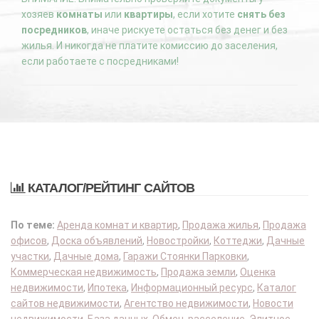
хозяев
комнаты
или
квартиры
, если хотите
снять без
посредников
, иначе рискуете остаться без денег и без
жилья. И никогда не платите комиссию до заселения,
если работаете с посредниками!
КАТАЛОГ/РЕЙТИНГ САЙТОВ
По теме:
Аренда комнат и квартир
,
Продажа жилья
,
Продажа
офисов
,
Доска объявлений
,
Новостройки
,
Коттеджи
,
Дачные
участки
,
Дачные дома
,
Гаражи Стоянки Парковки
,
Коммерческая недвижимость
,
Продажа земли
,
Оценка
недвижимости
,
Ипотека
,
Информационный ресурс
,
Каталог
сайтов недвижимости
,
Агентство недвижимости
,
Новости