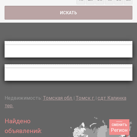
Недвижимость:
Томская обл.
Томск г.
сдт Калинка
|
|
тер.
Найдено
СМЕНИТЬ
Регион
объявлений: