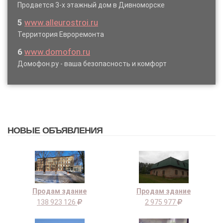
Продается 3-х этажный дом в Дивноморске
5
www.alleurostroi.ru
Территория Евроремонта
6
www.domofon.ru
Домофон.ру - ваша безопасность и комфорт
НОВЫЕ ОБЪЯВЛЕНИЯ
Продам здание
Продам здание
138 923 126
2 975 977