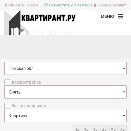
Регион:
в Томске
Разместить объявление
Личный кабинет
МЕНЮ
в новостройке
без посредников
1к
2к
3к
4к
5к
6к