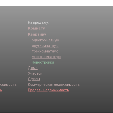
На продажу:
Комнату
Квартиру
однокомнатную
двухкомнатную
трехкомнатную
многокомнатную
Новостройки
Дома
Участок
Офисы
вижимость
Коммерческая недвижимость
ь
Продать недвижимость