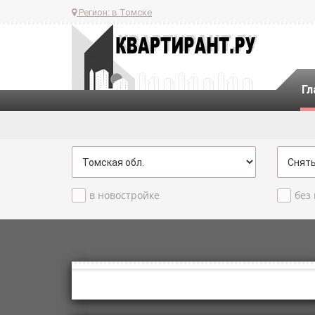
Регион:
в Томске
Гл
в новостройке
без