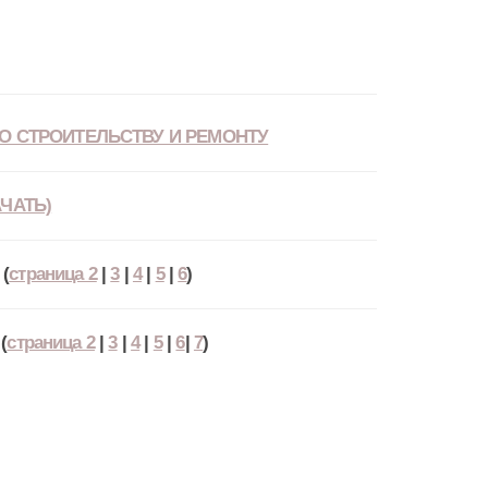
О СТРОИТЕЛЬСТВУ И РЕМОНТУ
ЧАТЬ)
(
страница 2
|
3
|
4
|
5
|
6
)
(
страница 2
|
3
|
4
|
5
|
6
|
7
)