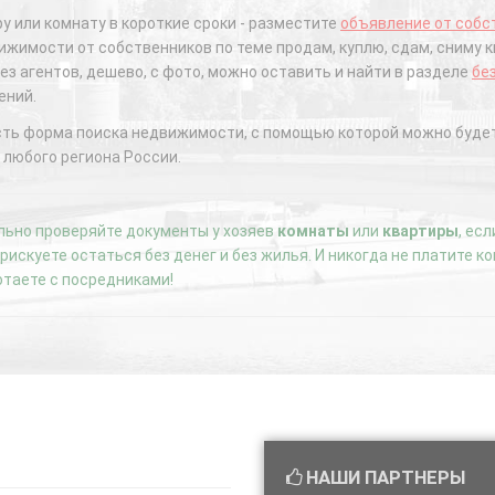
у или комнату в короткие сроки - разместите
объявление от собс
жимости от собственников по теме продам, куплю, сдам, сниму к
ез агентов, дешево, с фото, можно оставить и найти в разделе
бе
ений.
сть форма поиска недвижимости, с помощью которой можно будет
 любого региона России.
ьно проверяйте документы у хозяев
комнаты
или
квартиры
, ес
е рискуете остаться без денег и без жилья. И никогда не платите 
отаете с посредниками!
НАШИ ПАРТНЕРЫ