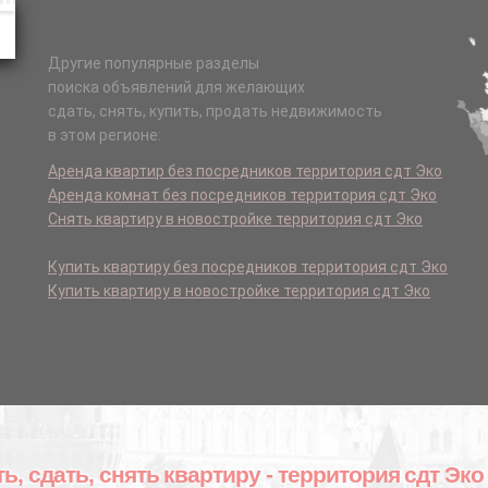
Другие популярные разделы
поиска объявлений для желающих
сдать, снять, купить, продать недвижимость
в этом регионе:
Аренда квартир без посредников территория сдт Эко
Аренда комнат без посредников территория сдт Эко
Снять квартиру в новостройке территория сдт Эко
Купить квартиру без посредников территория сдт Эко
Купить квартиру в новостройке территория сдт Эко
ь, сдать, снять квартиру - территория сдт Эко