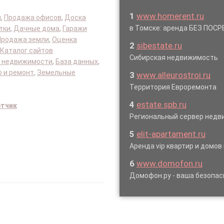
1
www.homerent.ru
я
,
Продажа офисов
,
Доска
в Томске: аренда БЕЗ ПОС
тки
,
Дачные дома
,
Гаражи
Продажа земли
,
Оценка
2
sibestate.ru
Каталог сайтов
Сибирская недвижимость
 недвижимости
,
База данных
,
 и ремонт
,
Земельные
3
www.alleurostroi.ru
Территория Евроремонта
4
estate.spb.ru
етчик
Региональный сервер нед
5
elit-apartament.ru
Аренда vip квартир и домов
6
www.domofon.ru
Домофон.ру - ваша безопас