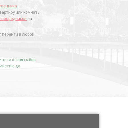
твенника
.
вартиру или комнату
з посредников
на
 перейти в любой
ли хотите
снять без
комиссию до