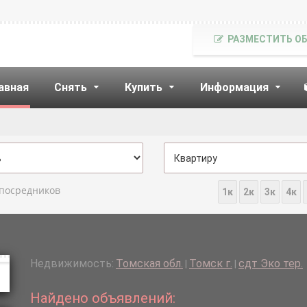
РАЗМЕСТИТЬ О
авная
Снять
Купить
Информация
 посредников
1к
2к
3к
4к
Недвижимость:
Томская обл.
Томск г.
сдт Эко тер.
|
|
Найдено объявлений: