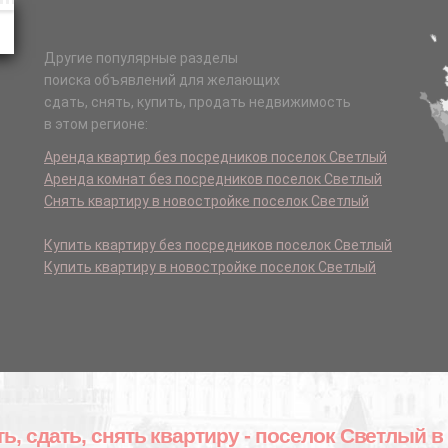
Другие популярные разделы
поиска объявлений для желающих
сдать, снять, купить, продать недвижимость
в этом регионе:
Аренда квартир без посредников поселок Светлый
Аренда комнат без посредников поселок Светлый
Снять квартиру в новостройке поселок Светлый
Купить квартиру без посредников поселок Светлый
Купить квартиру в новостройке поселок Светлый
ть, сдать, снять квартиру - поселок Светлый в