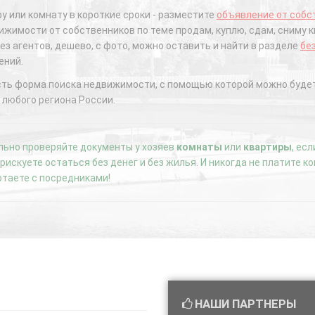
у или комнату в короткие сроки - разместите
объявление от собс
жимости от собственников по теме продам, куплю, сдам, сниму к
ез агентов, дешево, с фото, можно оставить и найти в разделе
бе
ений.
сть форма поиска недвижимости, с помощью которой можно будет
 любого региона России.
ьно проверяйте документы у хозяев
комнаты
или
квартиры
, ес
е рискуете остаться без денег и без жилья. И никогда не платите 
отаете с посредниками!
НАШИ ПАРТНЕРЫ