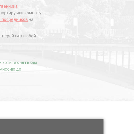
твенника
.
вартиру или комнату
з посредников
на
 перейти в любой
ли хотите
снять без
комиссию до