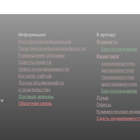
Информация:
В аренду:
Контактная информация
Комнату
Политика конфиденциальности
Без посредников
Размещение рекламы
Квартиру
Советы юриста
однокомнатную
Новости недвижимости
двухкомнатную
Каталог сайтов
трехкомнатную
Доска объявлений по
многокомнатную
строительству
Без посредников
Договор аренды
Дома
Обратная связь
Офисы
Коммерческая нед
Сдать недвижимост