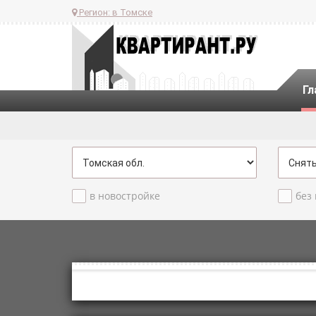
Регион:
в Томске
Гл
в новостройке
без