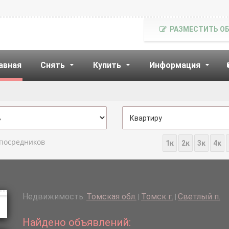
РАЗМЕСТИТЬ О
авная
Снять
Купить
Информация
 посредников
1к
2к
3к
4к
Недвижимость:
Томская обл.
Томск г.
Светлый п.
|
|
Найдено объявлений: