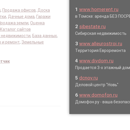
1
www.homerent.ru
я
,
Продажа офисов
,
Доска
в Томске: аренда БЕЗ ПОС
тки
,
Дачные дома
,
Гаражи
Продажа земли
,
Оценка
2
sibestate.ru
Каталог сайтов
Сибирская недвижимость
 недвижимости
,
База данных
,
 и ремонт
,
Земельные
3
www.alleurostroi.ru
Территория Евроремонта
4
www.divdom.ru
етчик
Продается 3-х этажный до
5
dcnov.ru
Деловой центр "Новь"
6
www.domofon.ru
Домофон.ру - ваша безопас