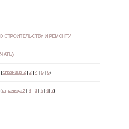
О СТРОИТЕЛЬСТВУ И РЕМОНТУ
ЧАТЬ)
(
страница 2
|
3
|
4
|
5
|
6
)
(
страница 2
|
3
|
4
|
5
|
6
|
7
)