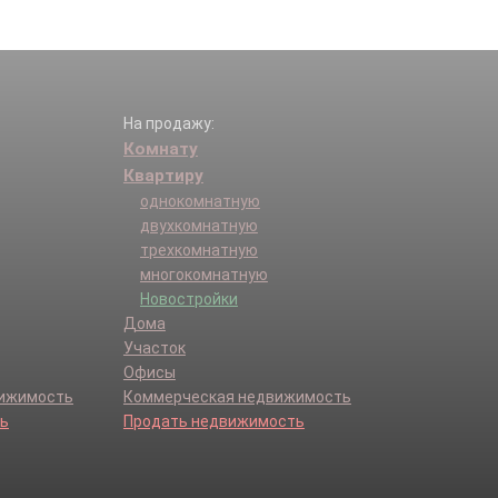
На продажу:
Комнату
Квартиру
однокомнатную
двухкомнатную
трехкомнатную
многокомнатную
Новостройки
Дома
Участок
Офисы
вижимость
Коммерческая недвижимость
ь
Продать недвижимость