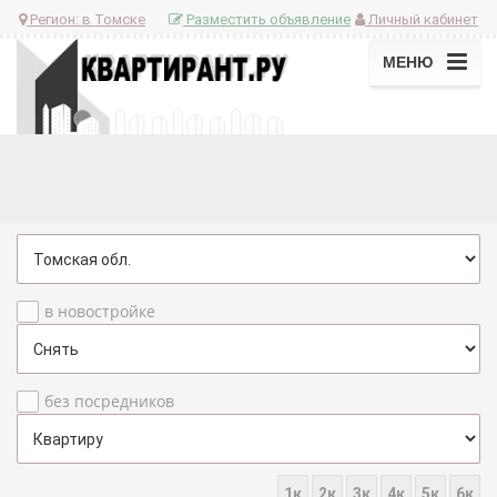
Регион:
в Томске
Разместить объявление
Личный кабинет
МЕНЮ
в новостройке
без посредников
1к
2к
3к
4к
5к
6к