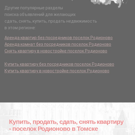
Другие популярные разделы
поиска объявлений для желающих
сдать, снять, купить, продать недвижимость
в этом регионе:
Аренда квартир без посредников поселок Родионово
Аренда комнат без посредников поселок Родионово
Снять квартиру в новостройке поселок Родионово
Купить квартиру без посредников поселок Родионово
Купить квартиру в новостройке поселок Родионово
Купить, продать, сдать, снять квартиру
- поселок Родионово в Томске