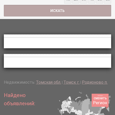
Недвижимость:
Томская обл.
Томск г.
Родионово п.
|
|
Найдено
СМЕНИТЬ
Регион
объявлений: