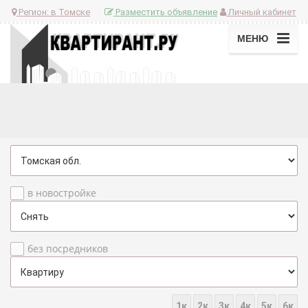
Регион:
в Томске
Разместить объявление
Личный кабинет
МЕНЮ
в новостройке
без посредников
1к
2к
3к
4к
5к
6к