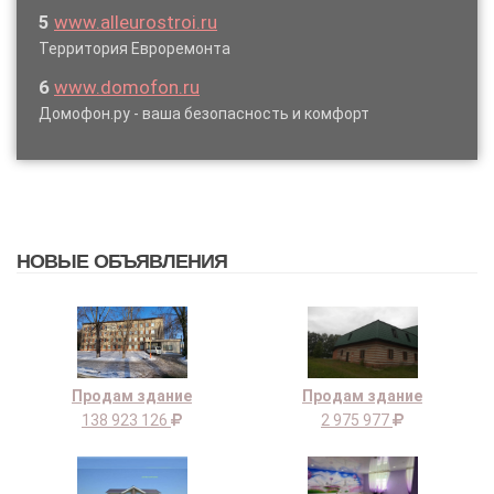
5
www.alleurostroi.ru
Территория Евроремонта
6
www.domofon.ru
Домофон.ру - ваша безопасность и комфорт
НОВЫЕ ОБЪЯВЛЕНИЯ
Продам здание
Продам здание
138 923 126
2 975 977