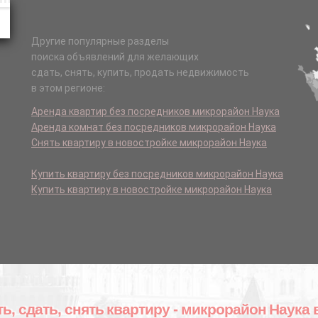
Другие популярные разделы
поиска объявлений для желающих
сдать, снять, купить, продать недвижимость
в этом регионе:
Аренда квартир без посредников микрорайон Наука
Аренда комнат без посредников микрорайон Наука
Снять квартиру в новостройке микрорайон Наука
Купить квартиру без посредников микрорайон Наука
Купить квартиру в новостройке микрорайон Наука
ть, сдать, снять квартиру - микрорайон Наука 