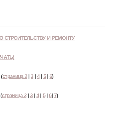
О СТРОИТЕЛЬСТВУ И РЕМОНТУ
ЧАТЬ)
(
страница 2
|
3
|
4
|
5
|
6
)
(
страница 2
|
3
|
4
|
5
|
6
|
7
)