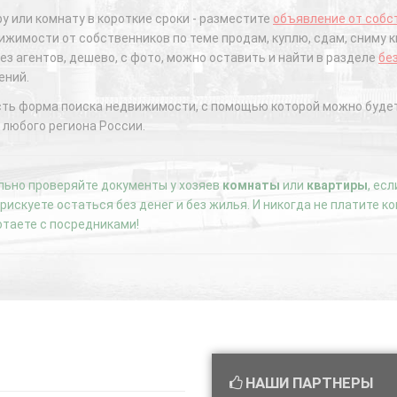
у или комнату в короткие сроки - разместите
объявление от собс
жимости от собственников по теме продам, куплю, сдам, сниму к
ез агентов, дешево, с фото, можно оставить и найти в разделе
бе
ений.
сть форма поиска недвижимости, с помощью которой можно будет
 любого региона России.
ьно проверяйте документы у хозяев
комнаты
или
квартиры
, ес
е рискуете остаться без денег и без жилья. И никогда не платите 
отаете с посредниками!
НАШИ ПАРТНЕРЫ