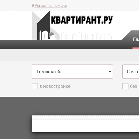
Регион:
в Томске
Гл
в новостройке
без