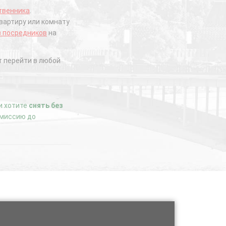
твенника
.
вартиру или комнату
з посредников
на
 перейти в любой
ли хотите
снять без
комиссию до