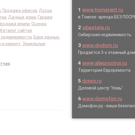
1
www.homerent.ru
я
,
Продажа офисов
,
Доска
в Томске: аренда БЕЗ ПОС
тки
,
Дачные дома
,
Гаражи
Продажа земли
,
Оценка
2
sibestate.ru
Каталог сайтов
Сибирская недвижимость
 недвижимости
,
База данных
,
 и ремонт
,
Земельные
3
www.divdom.ru
Продается 3-х этажный до
4
www.alleurostroi.ru
етчик
Территория Евроремонта
5
dcnov.ru
Деловой центр "Новь"
6
www.domofon.ru
Домофон.ру - ваша безопас