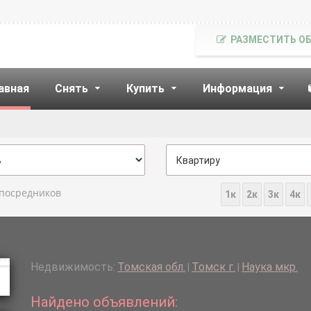
РАЗМЕСТИТЬ О
авная
Снять
Купить
Информация
 посредников
1к
2к
3к
4к
Недвижимость:
Томская обл.
Томск г.
Наука мкр.
|
|
Найдено объявлений: