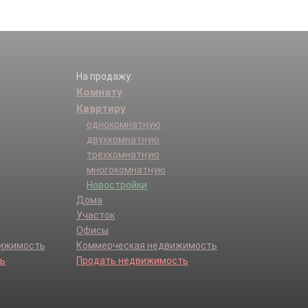
На продажу:
Комнату
Квартиру
однокомнатную
двухкомнатную
трехкомнатную
многокомнатную
Новостройки
Дома
Участок
Офисы
вижимость
Коммерческая недвижимость
ь
Продать недвижимость