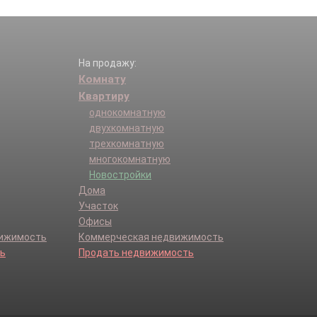
На продажу:
Комнату
Квартиру
однокомнатную
двухкомнатную
трехкомнатную
многокомнатную
Новостройки
Дома
Участок
Офисы
вижимость
Коммерческая недвижимость
ь
Продать недвижимость