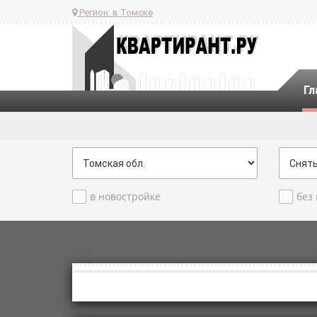
Регион:
в Томске
Гл
в новостройке
без