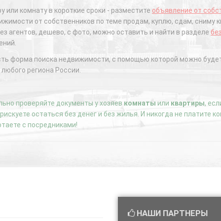
у или комнату в короткие сроки - разместите
объявление от собс
жимости от собственников по теме продам, куплю, сдам, сниму к
ез агентов, дешево, с фото, можно оставить и найти в разделе
бе
ений.
сть форма поиска недвижимости, с помощью которой можно будет
 любого региона России.
ьно проверяйте документы у хозяев
комнаты
или
квартиры
, ес
е рискуете остаться без денег и без жилья. И никогда не платите 
отаете с посредниками!
НАШИ ПАРТНЕРЫ