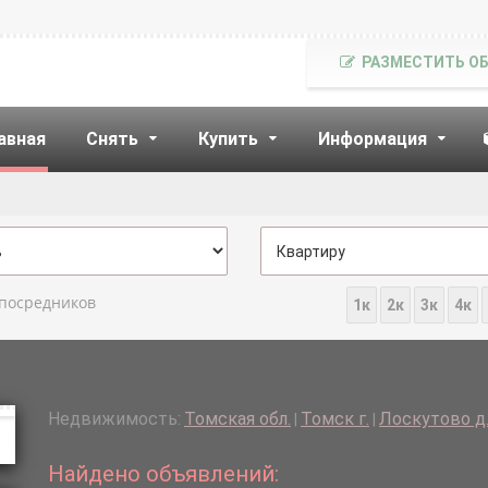
РАЗМЕСТИТЬ О
авная
Снять
Купить
Информация
 посредников
1к
2к
3к
4к
Недвижимость:
Томская обл.
Томск г.
Лоскутово д
|
|
Найдено объявлений: