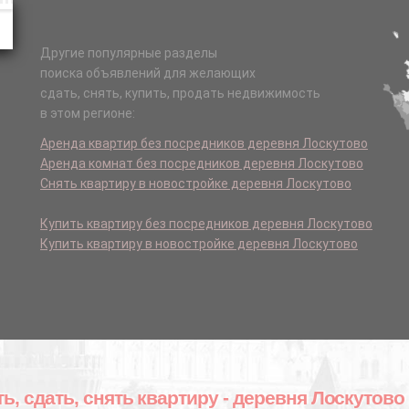
Другие популярные разделы
поиска объявлений для желающих
сдать, снять, купить, продать недвижимость
в этом регионе:
Аренда квартир без посредников деревня Лоскутово
Аренда комнат без посредников деревня Лоскутово
Снять квартиру в новостройке деревня Лоскутово
Купить квартиру без посредников деревня Лоскутово
Купить квартиру в новостройке деревня Лоскутово
ть, сдать, снять квартиру - деревня Лоскутово