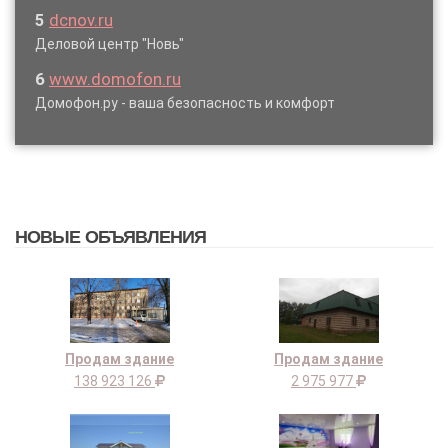
5
dcnov.ru
Деловой центр "Новь"
6
www.domofon.ru
Домофон.ру - ваша безопасность и комфорт
НОВЫЕ ОБЪЯВЛЕНИЯ
Продам здание
Продам здание
138 923 126
2 975 977