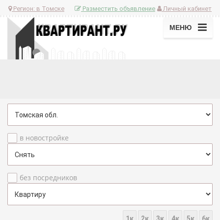
Регион:
в Томске
Разместить объявление
Личный кабинет
МЕНЮ
в новостройке
без посредников
1к
2к
3к
4к
5к
6к