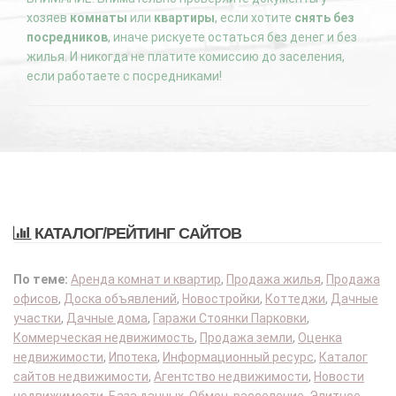
хозяев
комнаты
или
квартиры
, если хотите
снять без
посредников
, иначе рискуете остаться без денег и без
жилья. И никогда не платите комиссию до заселения,
если работаете с посредниками!
КАТАЛОГ/РЕЙТИНГ САЙТОВ
По теме:
Аренда комнат и квартир
,
Продажа жилья
,
Продажа
офисов
,
Доска объявлений
,
Новостройки
,
Коттеджи
,
Дачные
участки
,
Дачные дома
,
Гаражи Стоянки Парковки
,
Коммерческая недвижимость
,
Продажа земли
,
Оценка
недвижимости
,
Ипотека
,
Информационный ресурс
,
Каталог
сайтов недвижимости
,
Агентство недвижимости
,
Новости