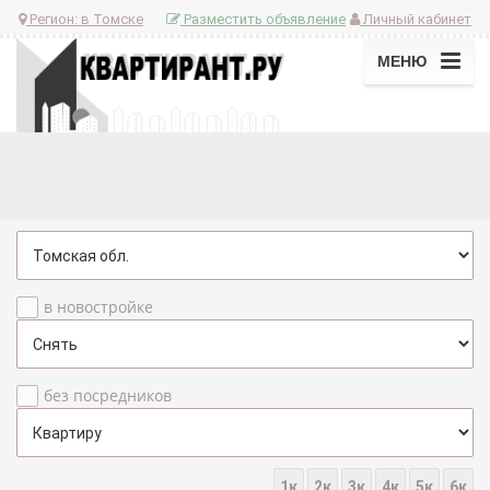
Регион:
в Томске
Разместить объявление
Личный кабинет
МЕНЮ
в новостройке
без посредников
1к
2к
3к
4к
5к
6к