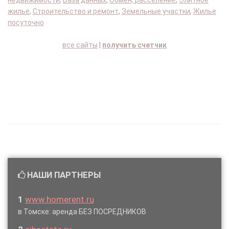
недвижимости
,
База данных
,
Обмен, расселение
,
Элитное
жилье
,
Строительство и ремонт
,
Земельные участки
,
Жилье
посуточно
все сайты
|
получить счетчик
НАШИ ПАРТНЕРЫ
1
www.homerent.ru
в Томске: аренда БЕЗ ПОСРЕДНИКОВ