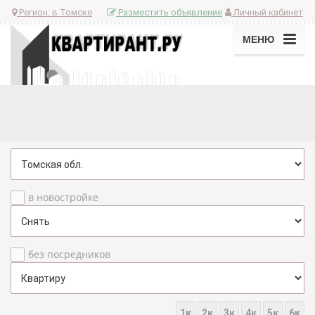
Регион:
в Томске
Разместить объявление
Личный кабинет
МЕНЮ
в новостройке
без посредников
1к
2к
3к
4к
5к
6к