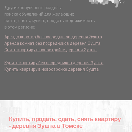
Другие популярные разделы
поиска объявлений для желающих
сдать, снять, купить, продать недвижимость
в этом регионе:
Аренда квартир без посредников деревня Эушта
Аренда комнат без посредников деревня Эушта
Снять квартиру в новостройке деревня Эушта
Купить квартиру без посредников деревня Эушта
Купить квартиру в новостройке деревня Эушта
Купить, продать, сдать, снять квартиру
- деревня Эушта в Томске