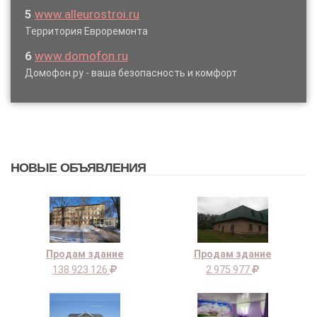
5
www.alleurostroi.ru
Территория Евроремонта
6
www.domofon.ru
Домофон.ру - ваша безопасность и комфорт
НОВЫЕ ОБЪЯВЛЕНИЯ
Продам здание
Продам здание
138 923 126
2 975 977