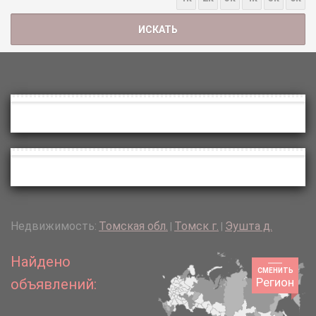
Недвижимость:
Томская обл.
Томск г.
Эушта д.
|
|
Найдено
СМЕНИТЬ
Регион
объявлений: