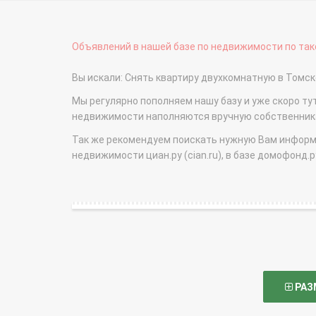
Объявлений в нашей базе по недвижимости по тако
Вы искали: Снять квартиру двухкомнатную в Томс
Мы регулярно пополняем нашу базу и уже скоро ту
недвижимости наполняются вручную собственникам
Так же рекомендуем поискать нужную Вам информаци
недвижимости циан.ру (cian.ru), в базе домофонд.ру (
РАЗ