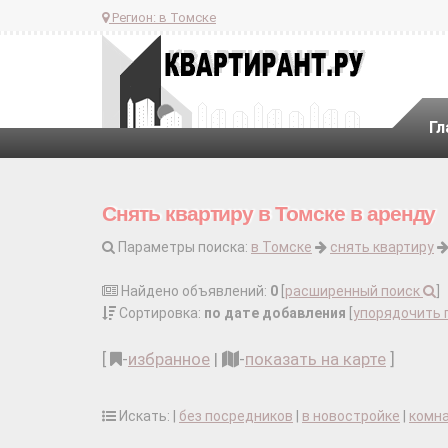
Регион:
в Томске
Гл
Снять квартиру в Томске в аренду
Параметры поиска:
в Томске
снять квартиру
Найдено объявлений:
0
[
расширенный поиск
]
Сортировка:
по дате добавления
[
упорядочить 
[
-
избранное
|
-
показать на карте
]
Искать: |
без посредников
|
в новостройке
|
комн