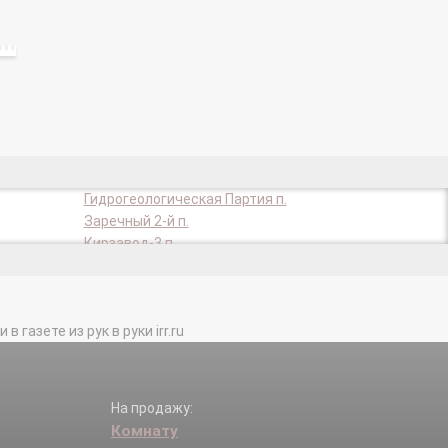
Гидрогеологическая Партия п.
Заречный 2-й п.
Кирзавод-3 п.
Лесавиа п.
Нефтяной п.
Предтеченск п.
газете из рук в руки irr.ru
Родник п.
сдт Березка-89 (д Лоскутово) тер.
о) тер.
сдт Дорожник (п Светлый) тер.
сдт Калинка (п Светлый) тер.
На продажу:
сдт Коммунальщик тер.
Комнату
сдт Отдых (п Светлый) тер.