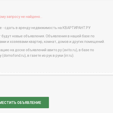
му запросу не найдено...
ке - сдать в аренду недвижимость на КВАРТИРАНТ.РУ
т будут новые объявления. Объявления в нашей базе по
и и хозяевами квартир, комнат, домов и других помещений.
ю на доске объявлений авито.ру (avito.ru), в базе по
domofond.ru), в газете из рук в руки (irr.ru).
МЕСТИТЬ ОБЪЯВЛЕНИЕ