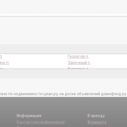
п.
Геологов п.
но п.
Заречный п.
п.
Киргизка д.
тник п.
Кузовлево п.
кр.
Нефтяников п.
п.
Потаповы Лужки п.
базе по недвижимости циан.ру, на доске объявлений домофонд.ру и в 
нтр п.
Родионово п.
 п.
сдт Бекон (ж/д Копылово) тер.
рождение тер.
сдт Горремстрой (ж/д Копылов
Мичурина тер.
сдт Калинка тер.
Информация:
В аренду:
р-2 тер.
сдт Кедр-2 (п Заварзино) тер.
Контактная информация
Комнату
уринец тер.
сдт Нива (п Светлый) тер.