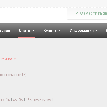
РАЗМЕСТИТЬ О
авная
Снять
Купить
Информация
комнат: 2
по стоимости
]
ату
|
1к.
|
2к.
|
3к.
|
4+к.
|
посуточно
|