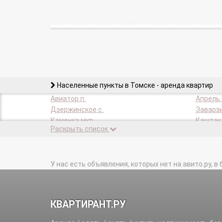
Населенные пункты в Томске - аренда квартир
Авиатор п.
Апрель 
Дзержинское с.
Заварзи
Каменка мкр.
Каштак 
Раскрыть список
Копылово ж/д_ст.
Крольча
Лоскутово д.
Наука м
Ново-Карьерный п.
Озерки 
Просторный п.
У нас есть объявления, которых нет на авито.ру, в 
Радиоце
Росинка п.
Светлый
сдт Бурундук тер.
сдт Воз
сдт Дружба тер.
сдт им 
КВАРТИРАНТ.РУ
сдт Кедр-1 тер.
сдт Кед
сдт Косогор тер.
сдт Мич