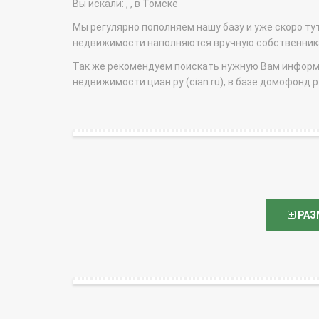
Вы искали: , , в Томске
Мы регулярно пополняем нашу базу и уже скоро ту
недвижимости наполняются вручную собственникам
Так же рекомендуем поискать нужную Вам информаци
недвижимости циан.ру (cian.ru), в базе домофонд.ру (
РАЗ