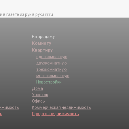
газете из рук в руки irr.ru
На продажу:
Комнату
Квартиру
однокомнатную
двухкомнатную
трехкомнатную
многокомнатную
Новостройки
Дома
Участок
Офисы
вижимость
Коммерческая недвижимость
ь
Продать недвижимость