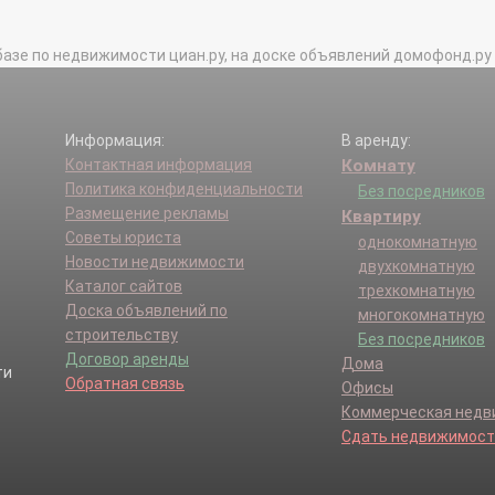
базе по недвижимости циан.ру, на доске объявлений домофонд.ру и в 
Информация:
В аренду:
Контактная информация
Комнату
Политика конфиденциальности
Без посредников
Размещение рекламы
Квартиру
Советы юриста
однокомнатную
Новости недвижимости
двухкомнатную
Каталог сайтов
трехкомнатную
Доска объявлений по
многокомнатную
строительству
Без посредников
Договор аренды
Дома
Обратная связь
Офисы
Коммерческая нед
Сдать недвижимост